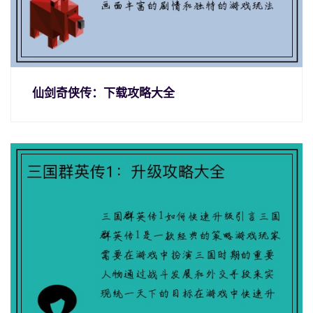
仙剑奇侠传：下载攻略大全