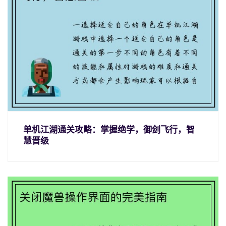
单机江湖通关攻略：掌握绝学，御剑飞行，智
慧晋级