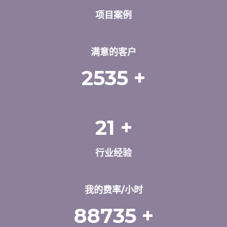
项目案例
满意的客户
2535
+
21
+
行业经验
我的费率/小时
88735
+