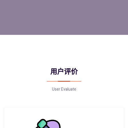
用户评价
User Evaluate